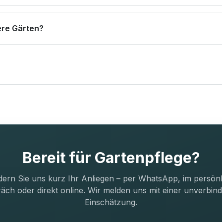
nere Gärten?
Bereit für Gartenpflege?
dern Sie uns kurz Ihr Anliegen – per WhatsApp, im persön
äch oder direkt online. Wir melden uns mit einer unverbind
Einschätzung.