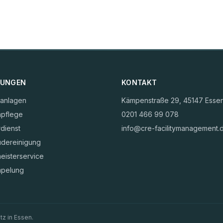
TUNGEN
KONTAKT
anlagen
Kämpenstraße 29, 45147 Esse
npflege
0201 466 99 078
dienst
info@cre-facilitymanagement.
dereinigung
eisterservice
mpelung
tz in Essen.