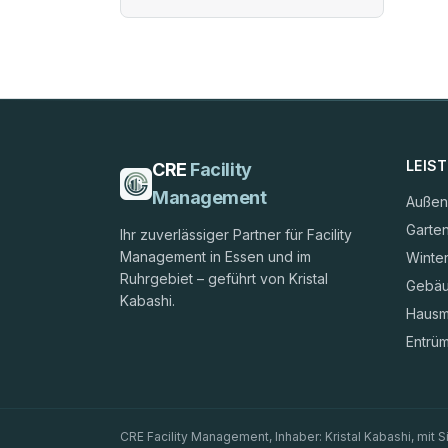
LEIS
CRE
Facility
Management
Außen
Garte
Ihr zuverlässiger Partner für Facility
Management in Essen und im
Winter
Ruhrgebiet – geführt von Kristal
Gebäu
Kabashi.
Hausm
Entrü
CRE Facility Management, Inhaber: Kristal Kabashi, mit Si